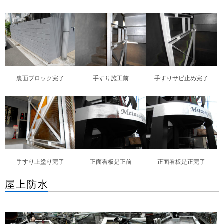
裏面ブロック完了
手すり施工前
手すりサビ止め完了
手すり上塗り完了
正面看板是正前
正面看板是正完了
屋上防水