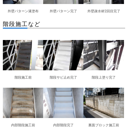
外壁パターン液塗布
外壁パターン完了
外壁疎水材2回目完了
階段施工など
階段施工前
階段サビ止め完了
階段上塗り完了
内部階段施工前
内部階段完了
裏面ブロック施工前