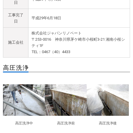
日
工事完了
平成29年6月18日
日
株式会社ジャパンリノベート
〒253-0016 神奈川県茅ケ崎市小桜町3-21 湘南小桜シ
施工会社
ティ1F
TEL：0467（40）4433
高圧洗浄
高圧洗浄中
高圧洗浄前
高圧洗浄後