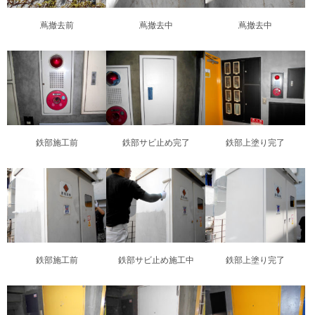
蔦撤去前
蔦撤去中
蔦撤去中
鉄部施工前
鉄部サビ止め完了
鉄部上塗り完了
鉄部施工前
鉄部サビ止め施工中
鉄部上塗り完了