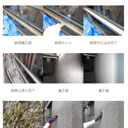
鉄部施工前
鉄部ケレン
鉄部サビ止め完了
鉄部上塗り完了
施工前
施工後